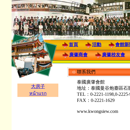
首頁
活動
會館新
廣肇商會
廣肇校友會
聯系我們
泰國廣肇會館
大房子
地址：泰國曼谷炮臺區石龍軍路門牌五
หน้าแรก
TEL：0-2221-1198,0-2225-
FAX：0-2221-1629
www.kwongsiew.com