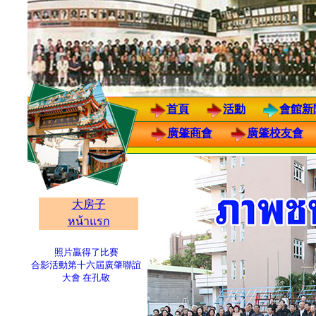
首頁
活動
會館新
廣肇商會
廣肇校友會
大房子
หน้าแรก
照片贏得了比賽
合影活動第十六屆廣肇聯誼
大會 在孔敬