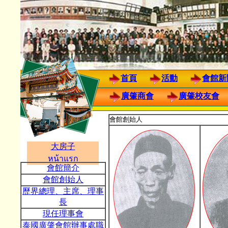
首頁
活動
會館新
廣肇商會
廣肇校友會
會館創始人
大房子
หน้าแรก
會館簡介
會館創始人
歷界總理、主席、理事
長
現任理事會
泰國廣肇會館辦事處職