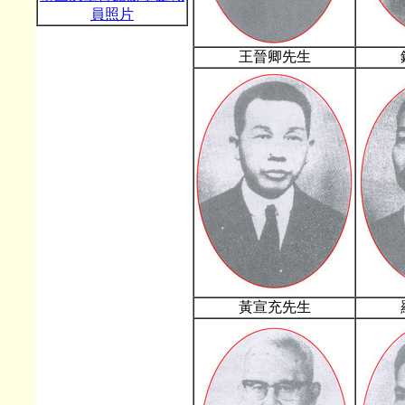
員照片
王晉卿先生
黃宣充先生