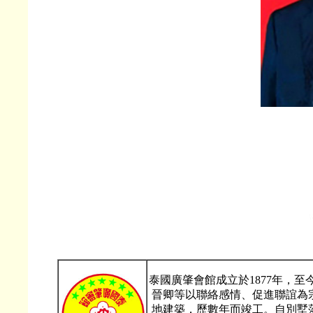
泰國廣肇會館成立於1877年，
晉卿等以聯絡感情、促進聯誼為
地建築，歷數年而竣工。自別墅